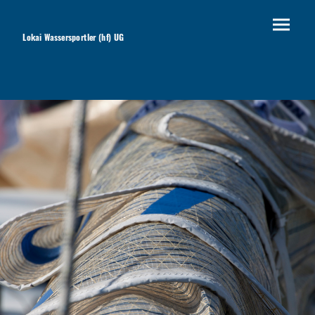
Lokai Wassersportler (hf) UG