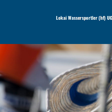
Lokai Wassersportler (hf) U