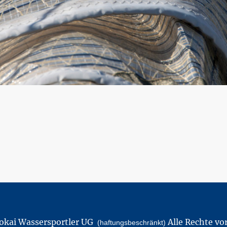
kai Wassersportler UG
Alle Rechte vo
(haftungsbeschränkt)