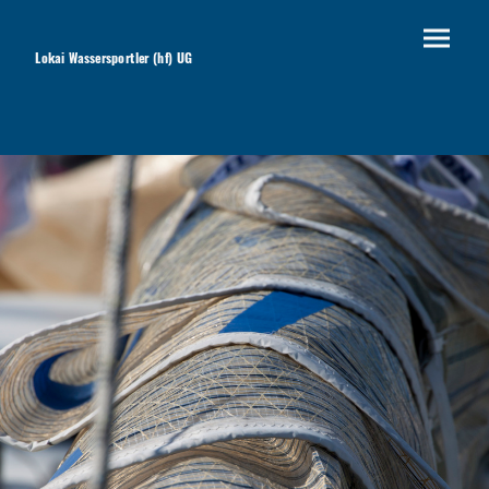
Lokai Wassersportler (hf) UG