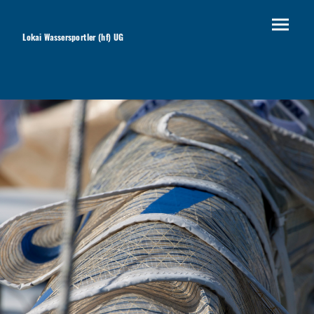
Lokai Wassersportler (hf) UG