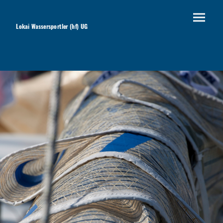
Lokai Wassersportler (hf) UG