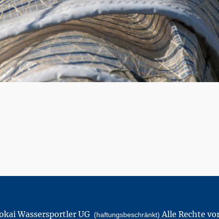
kai Wassersportler UG
Alle Rechte vo
(haftungsbeschränkt)