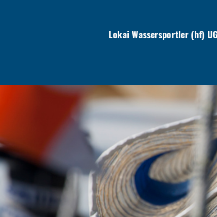
Lokai Wassersportler (hf) U