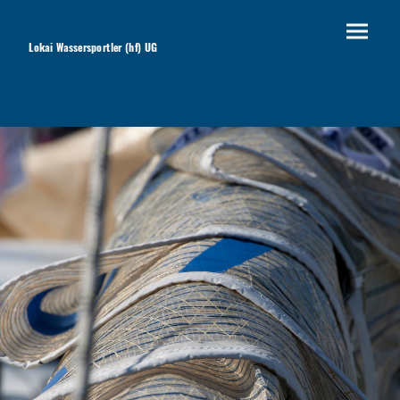
Lokai Wassersportler (hf) UG