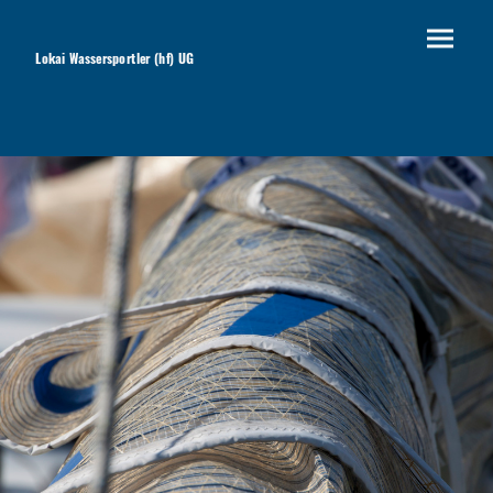
Lokai Wassersportler (hf) UG