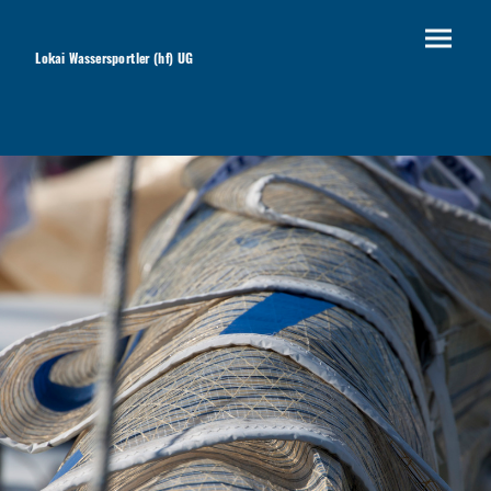
Lokai Wassersportler (hf) UG