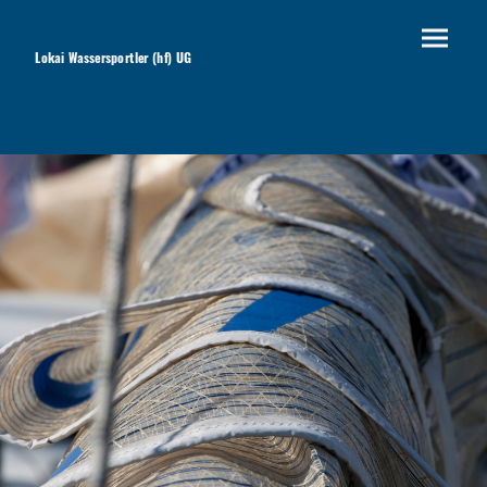
Lokai Wassersportler (hf) UG